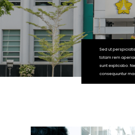
Sed ut perspiciat
totam rem aperiam,
sunt explicabo. Ne
consequuntur mag