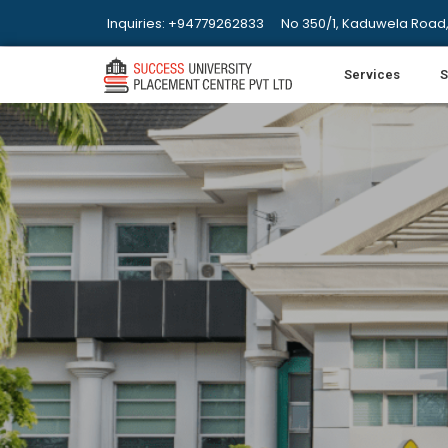
Inquiries: +94779262833
No 350/1, Kaduwela Road,
Services
S