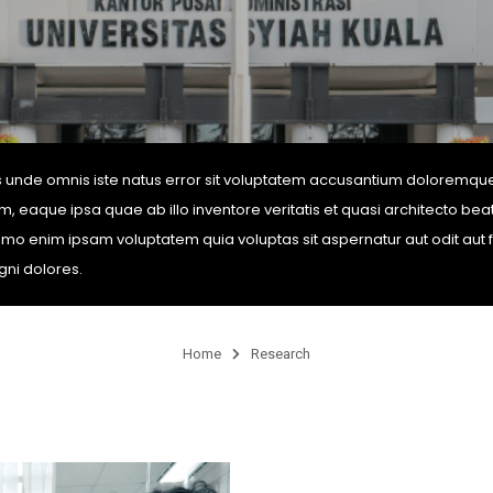
is unde omnis iste natus error sit voluptatem accusantium doloremqu
 eaque ipsa quae ab illo inventore veritatis et quasi architecto beat
mo enim ipsam voluptatem quia voluptas sit aspernatur aut odit aut f
ni dolores.
Home
Research