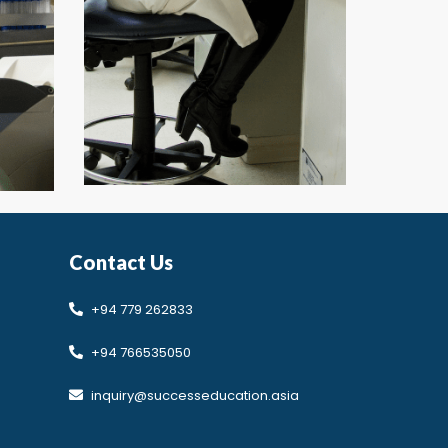
Contact Us
Developed by Design 360
+94 779 262833
+94 766535050
inquiry@successeducation.asia