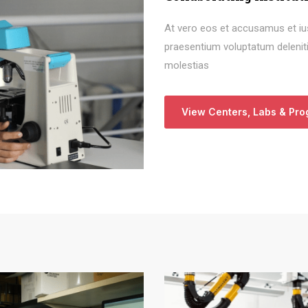
At vero eos et accusamus et ius
praesentium voluptatum deleniti
molestias
View Centers, Labs & Pr