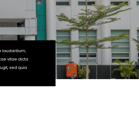
e laudantium,
ae vitae dicta
ugit, sed quia