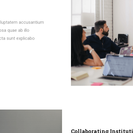
 voluptatem accusantium
sa quae ab illo
icta sunt explicabo
Collaborating Institut